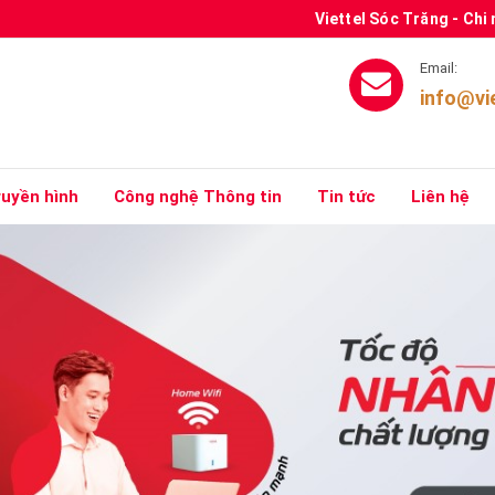
Viettel Sóc Trăng - Chi
Email:
info@vi
ruyền hình
Công nghệ Thông tin
Tin tức
Liên hệ