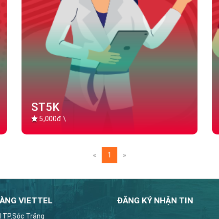
ST5K
5,000đ \
(current)
«
1
»
ÀNG VIETTEL
ĐĂNG KÝ NHẬN TIN
l TP.Sóc Trăng