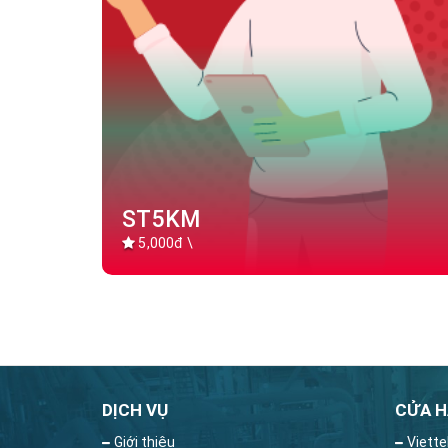
ST5KM
5,000đ \
DỊCH VỤ
CỬA H
Giới thiệu
Viette