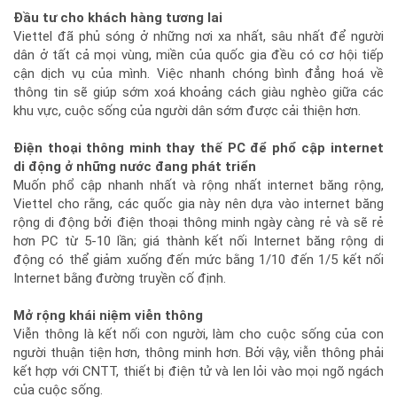
Đầu tư cho khách hàng tương lai
Viettel đã phủ sóng ở những nơi xa nhất, sâu nhất để người
dân ở tất cả mọi vùng, miền của quốc gia đều có cơ hội tiếp
cận dịch vụ của mình. Việc nhanh chóng bình đẳng hoá về
thông tin sẽ giúp sớm xoá khoảng cách giàu nghèo giữa các
khu vực, cuộc sống của người dân sớm được cải thiện hơn.
Điện thoại thông minh thay thế PC để phổ cập internet
di động ở những nước đang phát triển
Muốn phổ cập nhanh nhất và rộng nhất internet băng rộng,
Viettel cho rằng, các quốc gia này nên dựa vào internet băng
rộng di động bởi điện thoại thông minh ngày càng rẻ và sẽ rẻ
hơn PC từ 5-10 lần; giá thành kết nối Internet băng rộng di
động có thể giảm xuống đến mức bằng 1/10 đến 1/5 kết nối
Internet bằng đường truyền cố định.
Mở rộng khái niệm viễn thông
Viễn thông là kết nối con người, làm cho cuộc sống của con
người thuận tiện hơn, thông minh hơn. Bởi vậy, viễn thông phải
kết hợp với CNTT, thiết bị điện tử và len lỏi vào mọi ngõ ngách
của cuộc sống.