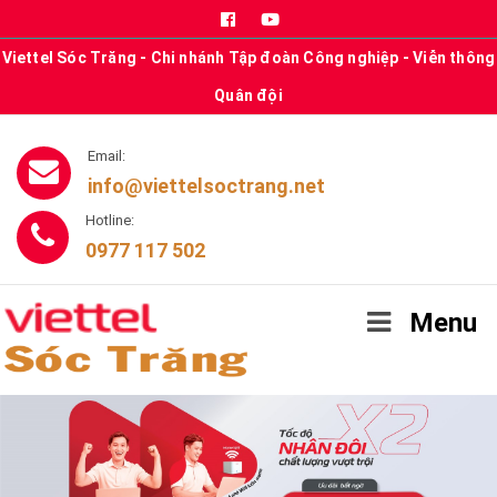
Viettel Sóc Trăng - Chi nhánh Tập đoàn Công nghiệp - Viễn thông
Quân đội
Email:
info@viettelsoctrang.net
Hotline:
0977 117 502
Menu