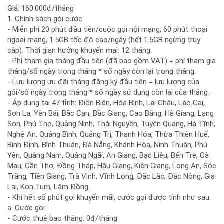
Giá: 160.000đ/tháng
1. Chính sách gói cước
- Miễn phí 20 phút đầu tiên/cuộc gọi nội mạng, 60 phút thoại
ngoại mạng, 1.5GB tốc độ cao/ngày (hết 1.5GB ngừng truy
cập). Thời gian hưởng khuyến mại: 12 tháng.
- Phí tham gia tháng đầu tiên (đã bao gồm VAT) = phí tham gia
tháng/số ngày trong tháng * số ngày còn lại trong tháng.
- Lưu lượng ưu đãi tháng đăng ký đầu tiên = lưu lượng của
gói/số ngày trong tháng * số ngày sử dụng còn lại của tháng.
- Áp dụng tại 47 tỉnh: Điện Biên, Hòa Bình, Lai Châu, Lào Cai,
Sơn La, Yên Bái, Bắc Cạn, Bắc Giang, Cao Bằng, Hà Giang, Lạng
Sơn, Phú Thọ, Quảng Ninh, Thái Nguyên, Tuyên Quang, Hà Tĩnh,
Nghệ An, Quảng Bình, Quảng Trị, Thanh Hóa, Thừa Thiên Huế,
Bình Định, Bình Thuận, Đà Nẵng, Khánh Hòa, Ninh Thuận, Phú
Yên, Quảng Nam, Quảng Ngãi, An Giang, Bạc Liêu, Bến Tre, Cà
Mau, Cần Thơ, Đồng Tháp, Hậu Giang, Kiên Giang, Long An, Sóc
Trăng, Tiền Giang, Trà Vinh, Vĩnh Long, Đắc Lắc, Đắc Nông, Gia
Lai, Kon Tum, Lâm Đồng.
- Khi hết số phút gọi khuyến mãi, cước gọi được tính như sau:
a. Cước gọi
- Cước thuê bao tháng: 0đ/tháng