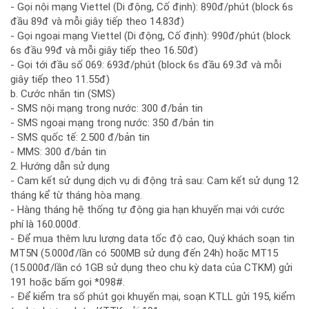
- Gọi nội mạng Viettel (Di động, Cố định): 890đ/phút (block 6s
đầu 89đ và mỗi giây tiếp theo 14.83đ)
- Gọi ngoại mạng Viettel (Di động, Cố định): 990đ/phút (block
6s đầu 99đ và mỗi giây tiếp theo 16.50đ)
- Gọi tới đầu số 069: 693đ/phút (block 6s đầu 69.3đ và mỗi
giây tiếp theo 11.55đ)
b. Cước nhắn tin (SMS)
- SMS nội mạng trong nước: 300 đ/bản tin
- SMS ngoại mạng trong nước: 350 đ/bản tin
- SMS quốc tế: 2.500 đ/bản tin
- MMS: 300 đ/bản tin
2. Hướng dẫn sử dụng
- Cam kết sử dụng dịch vụ di động trả sau: Cam kết sử dụng 12
tháng kể từ tháng hòa mạng.
- Hàng tháng hệ thống tự động gia hạn khuyến mại với cước
phí là 160.000đ.
- Để mua thêm lưu lượng data tốc độ cao, Quý khách soạn tin
MT5N (5.000đ/lần có 500MB sử dụng đến 24h) hoặc MT15
(15.000đ/lần có 1GB sử dụng theo chu kỳ data của CTKM) gửi
191 hoặc bấm gọi *098#.
- Để kiểm tra số phút gọi khuyến mại, soạn KTLL gửi 195, kiểm