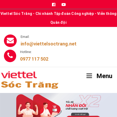
Viettel Sóc Trăng - Chi nhánh Tập đoàn Công nghiệp - Viễn thông
Quân đội
Email:
info@viettelsoctrang.net
Hotline:
0977 117 502
Menu